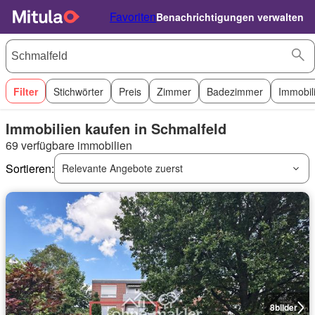
Favoriten
Benachrichtigungen verwalten
Filter
Stichwörter
Preis
Zimmer
Badezimmer
Immobil
Immobilien kaufen in Schmalfeld
69 verfügbare immobilien
Sortieren:
Relevante Angebote zuerst
8
bilder