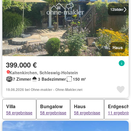
12
bilder
Haus
399.000 €
Kaltenkirchen, Schleswig-Holstein
7 Zimmer
3 Badezimmer
150 m²
19.06.2026 bei Ohne-makler - Ohne-Makler.net
Villa
Bungalow
Haus
Erdgesch
58 ergebnisse
58 ergebnisse
58 ergebnisse
11 ergebnis