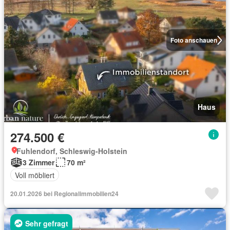
Foto anschauen
Haus
274.500 €
Fuhlendorf, Schleswig-Holstein
3 Zimmer
70 m²
Voll möbliert
20.01.2026 bei Regionalimmobilien24
Sehr gefragt