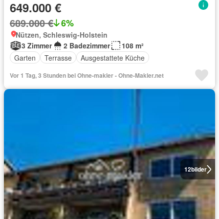
649.000 €
689.000 €
6%
Nützen, Schleswig-Holstein
3 Zimmer
2 Badezimmer
108 m²
Garten
Terrasse
Ausgestattete Küche
Vor 1 Tag, 3 Stunden bei Ohne-makler - Ohne-Makler.net
12
bilder