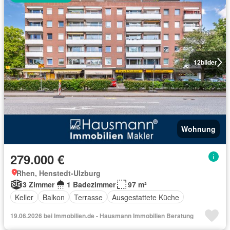
12
bilder
Wohnung
279.000 €
Rhen, Henstedt-Ulzburg
3 Zimmer
1 Badezimmer
97 m²
Keller
Balkon
Terrasse
Ausgestattete Küche
19.06.2026 bei Immobilien.de - Hausmann Immobilien Beratung