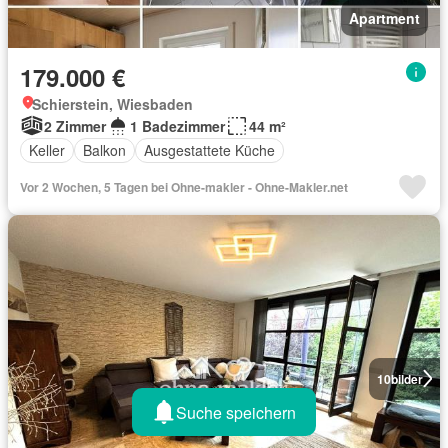
Apartment
179.000 €
Schierstein, Wiesbaden
2 Zimmer
1 Badezimmer
44 m²
Keller
Balkon
Ausgestattete Küche
Vor 2 Wochen, 5 Tagen bei Ohne-makler - Ohne-Makler.net
10
bilder
Suche speichern