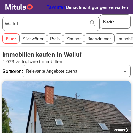
Favoriten
Benachrichtigungen verwalten
Bezirk
Filter
Stichwörter
Preis
Zimmer
Badezimmer
Immobil
Immobilien kaufen in Walluf
1.073 verfügbare immobilien
Sortieren:
Relevante Angebote zuerst
12
bilder