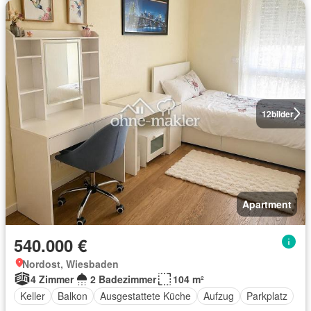
12
bilder
Apartment
540.000 €
Nordost, Wiesbaden
4 Zimmer
2 Badezimmer
104 m²
Keller
Balkon
Ausgestattete Küche
Aufzug
Parkplatz