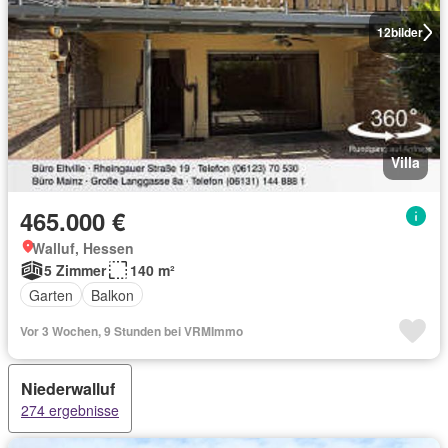
12
bilder
Villa
465.000 €
Walluf, Hessen
5 Zimmer
140 m²
Garten
Balkon
Vor 3 Wochen, 9 Stunden bei VRMImmo
Niederwalluf
274 ergebnisse