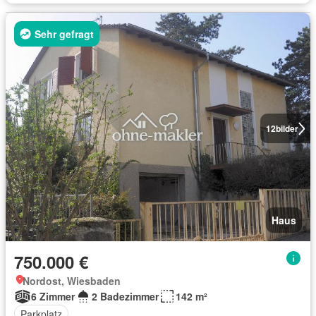
Sehr gefragt
12
bilder
Haus
750.000 €
Nordost, Wiesbaden
6 Zimmer
2 Badezimmer
142 m²
Parkplatz