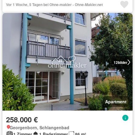
Vor 1 Woche, 5 Tagen bei Ohne-makler - Ohne-Makler.net
12
bilder
Apartment
258.000 €
Georgenborn, Schlangenbad
1 Zimmer
1 Badezimmer
86 m²