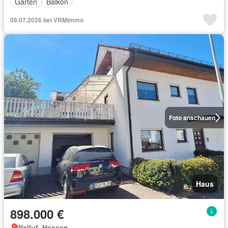
Garten
Balkon
08.07.2026 bei VRMImmo
Foto anschauen
Haus
898.000 €
Walluf, Hessen