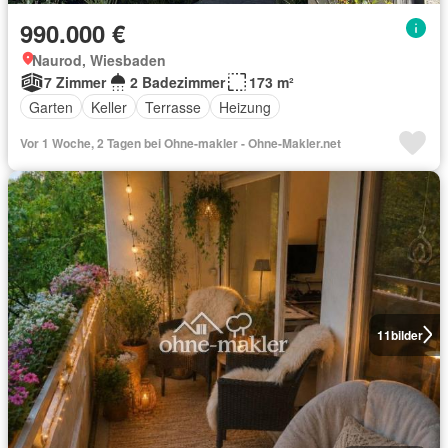
990.000 €
Naurod, Wiesbaden
7 Zimmer
2 Badezimmer
173 m²
Garten
Keller
Terrasse
Heizung
Vor 1 Woche, 2 Tagen bei Ohne-makler - Ohne-Makler.net
11
bilder