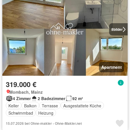
8
bilder
Apartment
319.000 €
Mombach, Mainz
4 Zimmer
2 Badezimmer
92 m²
Keller
Balkon
Terrasse
Ausgestattete Küche
Schwimmbad
Heizung
15.07.2026 bei Ohne-makler - Ohne-Makler.net