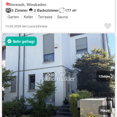
Bierstadt, Wiesbaden
5 Zimmer
2 Badezimmer
177 m²
Garten
Keller
Terrasse
Sauna
13.05.2026 bei LuxuryEstate
Sehr gefragt
12
bilder
Haus