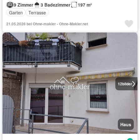
9 Zimmer
3 Badezimmer
197 m²
Garten
Terrasse
21.05.2026 bei Ohne-makler - Ohne-Makler.net
12
bilder
Haus