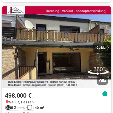
12
bilder
Villa
498.000 €
Walluf, Hessen
5 Zimmer
140 m²