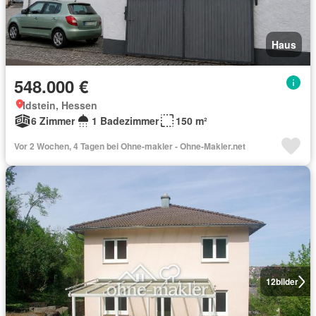
Haus
548.000 €
Idstein, Hessen
6 Zimmer
1 Badezimmer
150 m²
Vor 2 Wochen, 4 Tagen bei Ohne-makler - Ohne-Makler.net
12
bilder