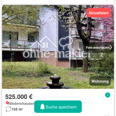
Aktualisiert
Foto anschauen
Wohnung
525.000 €
Niedernhausen, Hessen
Suche speichern
155 m²