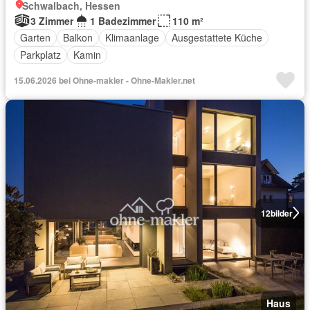
Schwalbach, Hessen
3 Zimmer
1 Badezimmer
110 m²
Garten
Balkon
Klimaanlage
Ausgestattete Küche
Parkplatz
Kamin
15.06.2026 bei Ohne-makler - Ohne-Makler.net
12
bilder
Haus