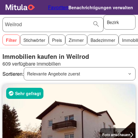
Favoriten
Benachrichtigungen verwalten
Bezirk
Filter
Stichwörter
Preis
Zimmer
Badezimmer
Immobil
Immobilien kaufen in Weilrod
609 verfügbare immobilien
Sortieren:
Relevante Angebote zuerst
Sehr gefragt
Foto anschauen