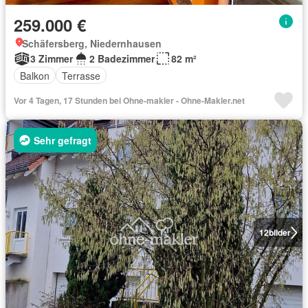
259.000 €
Schäfersberg, Niedernhausen
3 Zimmer
2 Badezimmer
82 m²
Balkon
Terrasse
Vor 4 Tagen, 17 Stunden bei Ohne-makler - Ohne-Makler.net
Sehr gefragt
12
bilder