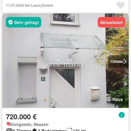
11.07.2026 bei LuxuryEstate
Sehr gefragt
Aktualisiert
12
bilder
Haus
720.000 €
Königstein, Hessen
5 Zimmer
3 Badezimmer
136 m²