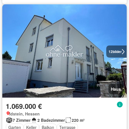
12
bilder
Haus
1.069.000 €
Idstein, Hessen
7 Zimmer
2 Badezimmer
220 m²
Garten
Keller
Balkon
Terrasse