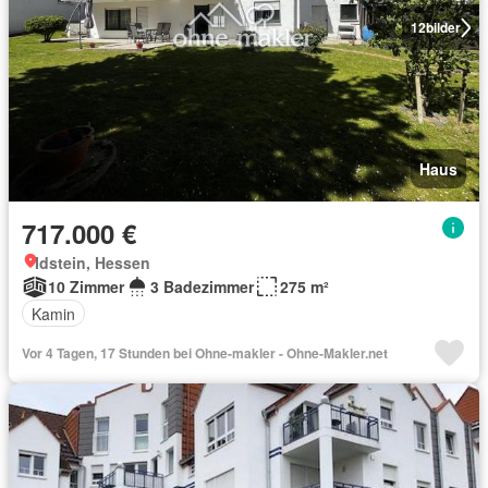
12
bilder
Haus
717.000 €
Idstein, Hessen
10 Zimmer
3 Badezimmer
275 m²
Kamin
Vor 4 Tagen, 17 Stunden bei Ohne-makler - Ohne-Makler.net