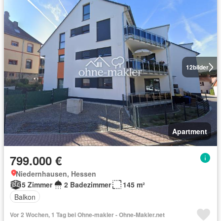
12
bilder
Apartment
799.000 €
Niedernhausen, Hessen
5 Zimmer
2 Badezimmer
145 m²
Balkon
Vor 2 Wochen, 1 Tag bei Ohne-makler - Ohne-Makler.net