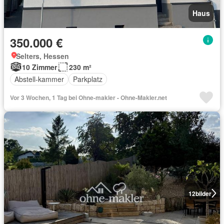
Haus
350.000 €
Selters, Hessen
10 Zimmer
230 m²
Abstell-kammer
Parkplatz
Vor 3 Wochen, 1 Tag bei Ohne-makler - Ohne-Makler.net
12
bilder