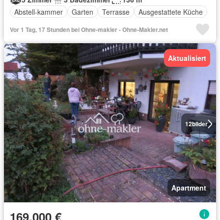
Abstell-kammer
Garten
Terrasse
Ausgestattete Küche
Vor 1 Tag, 17 Stunden bei Ohne-makler - Ohne-Makler.net
Aktualisiert
12
bilder
Apartment
169.000 €