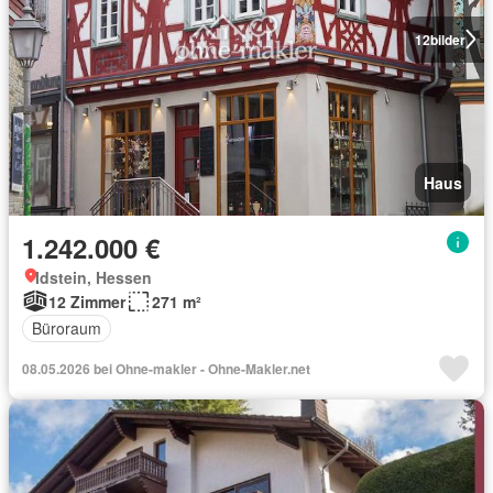
12
bilder
Haus
1.242.000 €
Idstein, Hessen
12 Zimmer
271 m²
Büroraum
08.05.2026 bei Ohne-makler - Ohne-Makler.net