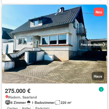
Neu
Foto anschauen
Haus
275.000 €
Wadern, Saarland
8 Zimmer
1 Badezimmer
220 m²
Garten
Keller
Parkplatz