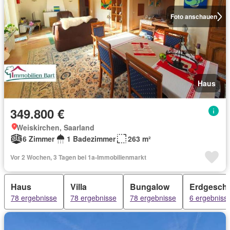
Foto anschauen
Haus
349.800 €
Weiskirchen, Saarland
6 Zimmer
1 Badezimmer
263 m²
Vor 2 Wochen, 3 Tagen bei 1a-Immobilienmarkt
Haus
Villa
Bungalow
Erdgesch
78 ergebnisse
78 ergebnisse
78 ergebnisse
6 ergebniss