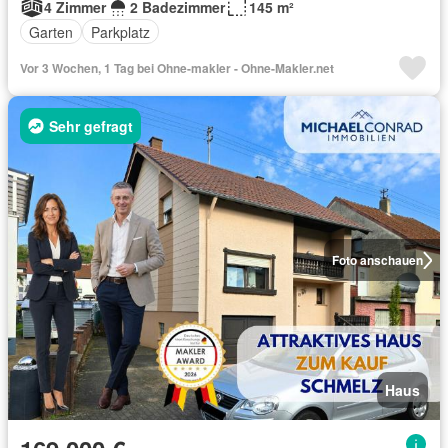
4 Zimmer
2 Badezimmer
145 m²
Garten
Parkplatz
Vor 3 Wochen, 1 Tag bei Ohne-makler - Ohne-Makler.net
Sehr gefragt
Foto anschauen
Haus