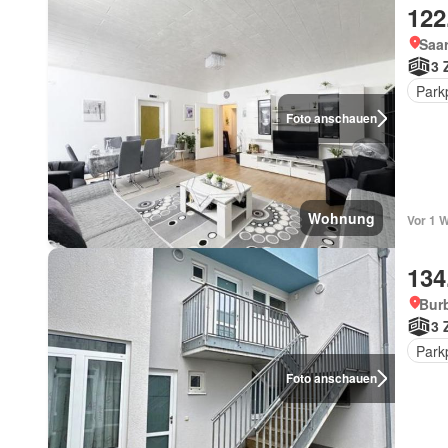
122
Saar
3 
Park
Foto anschauen
Wohnung
Vor 1 
134
Bur
3 
Park
Foto anschauen