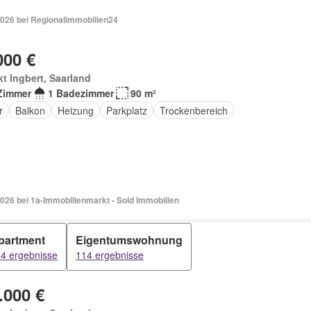
2026 bei Regionalimmobilien24
000 €
t Ingbert, Saarland
Zimmer
1 Badezimmer
90 m²
r
Balkon
Heizung
Parkplatz
Trockenbereich
026 bei 1a-Immobilienmarkt - Sold Immobilien
partment
Eigentumswohnung
4 ergebnisse
114 ergebnisse
.000 €