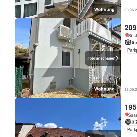
Wohnung
30.06.
209
St. 
5 
Park
Foto anschauen
Wohnung
13.05.
195
Saar
3 
Park