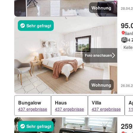
Wohnung
28.04.
95.
Sehr gefragt
Sank
4 
Kelle
Foto anschauen
Wohnung
26.06.2
Bungalow
Haus
Villa
A
437 ergebnisse
437 ergebnisse
437 ergebnisse
11
259
Sehr gefragt