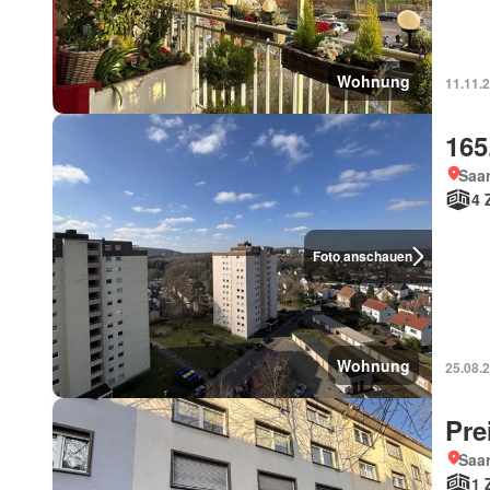
Wohnung
11.11.
165
Saar
4 
Foto anschauen
Wohnung
25.08.
Pre
Saar
1 