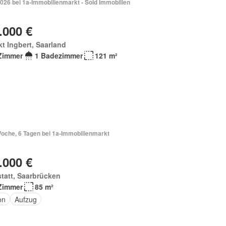
026 bei 1a-Immobilienmarkt - Sold Immobilien
.000 €
t Ingbert, Saarland
Zimmer
1 Badezimmer
121 m²
Woche, 6 Tagen bei 1a-Immobilienmarkt
.000 €
tatt, Saarbrücken
Zimmer
85 m²
on
Aufzug