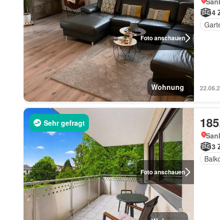
Sank
4 
Gart
Foto anschauen
Wohnung
22.06.
185
Sehr gefragt
Sank
3 
Balk
Foto anschauen