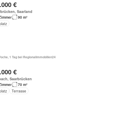
.000 €
brücken, Saarland
Zimmer
90 m²
platz
Woche, 1 Tag bei Regionalimmobilien24
.000 €
bach, Saarbrücken
Zimmer
70 m²
platz
Terrasse