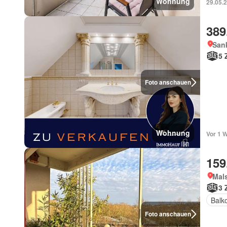
Wohnung
29.05.2
389
Sank
5 
Foto anschauen
Wohnung
Vor 1 
159
Mals
3 
Balk
Foto anschauen