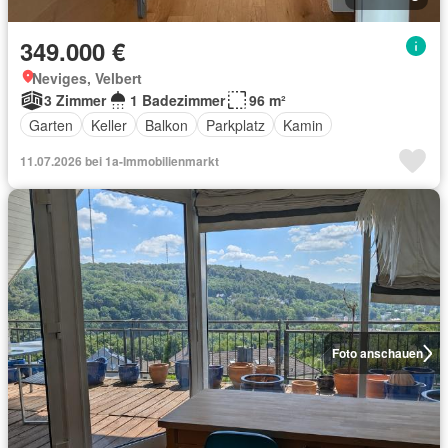
349.000 €
Neviges, Velbert
3 Zimmer
1 Badezimmer
96 m²
Garten
Keller
Balkon
Parkplatz
Kamin
11.07.2026 bei 1a-Immobilienmarkt
Foto anschauen