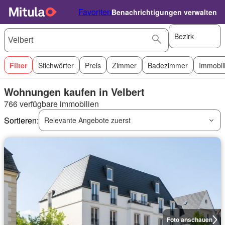
Favoriten
Benachrichtigungen verwalten
Bezirk
Filter
Stichwörter
Preis
Zimmer
Badezimmer
Immobil
Wohnungen kaufen in Velbert
766 verfügbare immobilien
Sortieren:
Relevante Angebote zuerst
Foto anschauen