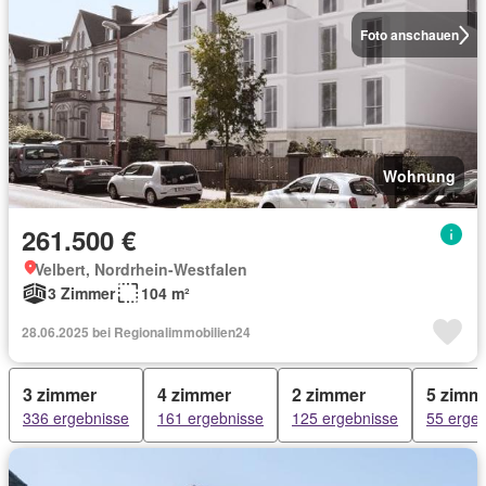
Foto anschauen
Wohnung
261.500 €
Velbert, Nordrhein-Westfalen
3 Zimmer
104 m²
28.06.2025 bei Regionalimmobilien24
3 zimmer
4 zimmer
2 zimmer
5 zimm
336 ergebnisse
161 ergebnisse
125 ergebnisse
55 erge