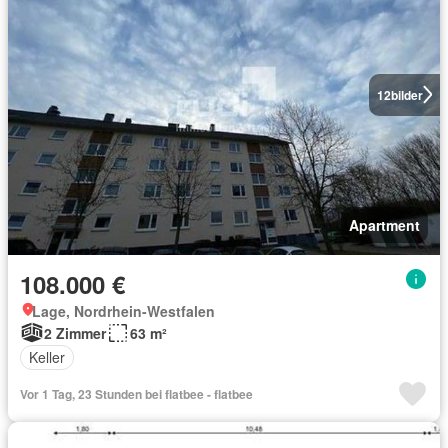
12
bilder
Apartment
108.000 €
Lage, Nordrhein-Westfalen
2 Zimmer
63 m²
Keller
Vor 1 Tag, 23 Stunden bei flatbee - flatbee