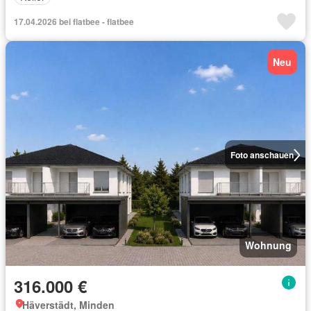
17.04.2026 bei flatbee - flatbee
Neu
Foto anschauen
Wohnung
316.000 €
Häverstädt, Minden