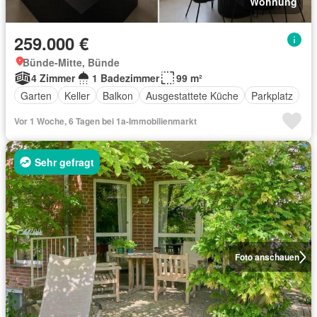
Wohnung
259.000 €
Bünde-Mitte, Bünde
4 Zimmer
1 Badezimmer
99 m²
Garten
Keller
Balkon
Ausgestattete Küche
Parkplatz
Vor 1 Woche, 6 Tagen bei 1a-Immobilienmarkt
Sehr gefragt
Foto anschauen