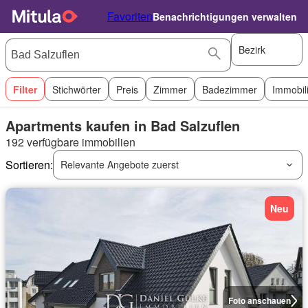
Favoriten
Benachrichtigungen verwalten
Bezirk
Filter
Stichwörter
Preis
Zimmer
Badezimmer
Immobil
Apartments kaufen in Bad Salzuflen
192 verfügbare immobilien
Sortieren:
Relevante Angebote zuerst
Neu
Foto anschauen