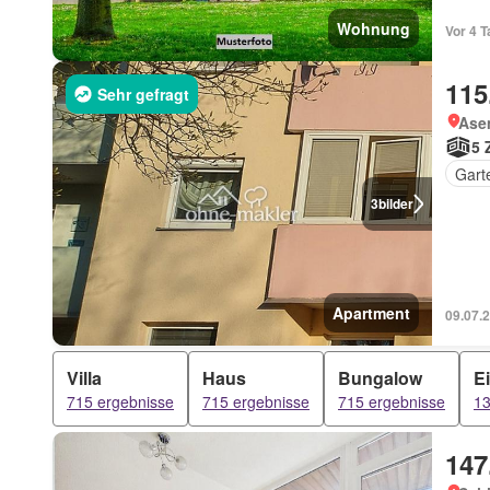
Wohnung
115
Sehr gefragt
Ase
5 
Gart
3
bilder
Apartment
09.07.
Villa
Haus
Bungalow
E
715 ergebnisse
715 ergebnisse
715 ergebnisse
13
147