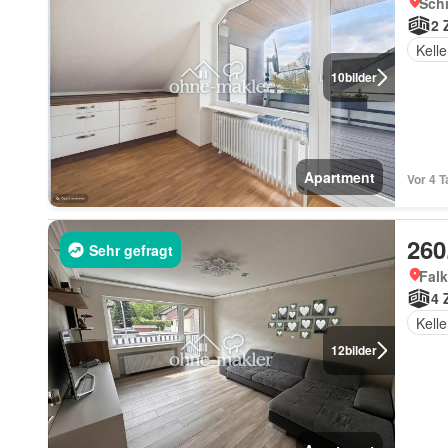
Schi
2 
Kelle
10
bilder
Apartment
Vor 4 T
260
Sehr gefragt
Falk
4 
Kelle
12
bilder