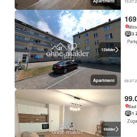
Apartment
10.07.
169
Mitt
3 
Park
12
bilder
Apartment
09.07.
99.
Bad
1 
Zuga
6
bilder