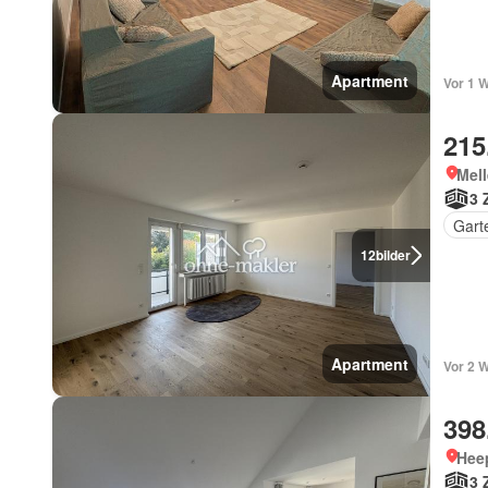
Apartment
Vor 1 
215
Mell
3 
Gart
12
bilder
Apartment
Vor 2 
398
Heep
3 