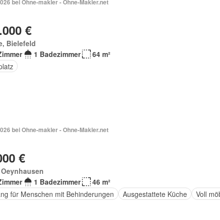
2026 bei Ohne-makler - Ohne-Makler.net
.000 €
e, Bielefeld
Zimmer
1 Badezimmer
64 m²
platz
2026 bei Ohne-makler - Ohne-Makler.net
000 €
 Oeynhausen
Zimmer
1 Badezimmer
46 m²
ng für Menschen mit Behinderungen
Ausgestattete Küche
Voll möb