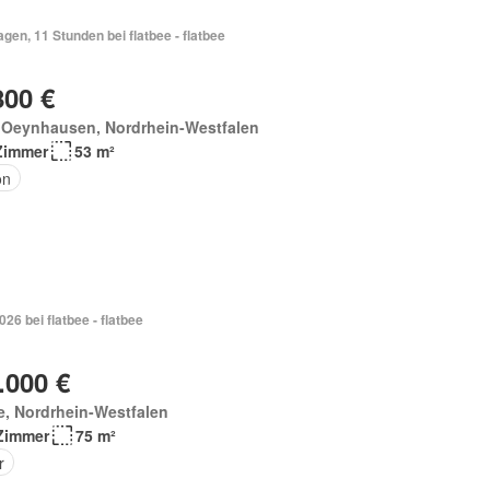
agen, 11 Stunden bei flatbee - flatbee
800 €
 Oeynhausen, Nordrhein-Westfalen
Zimmer
53 m²
on
026 bei flatbee - flatbee
.000 €
e, Nordrhein-Westfalen
Zimmer
75 m²
r