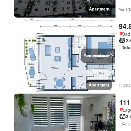
Apartment
Vor 3 T
94.
Bad
2 
Balk
Foto anschauen
Apartment
11.06.2
111
Lag
3 
Kelle