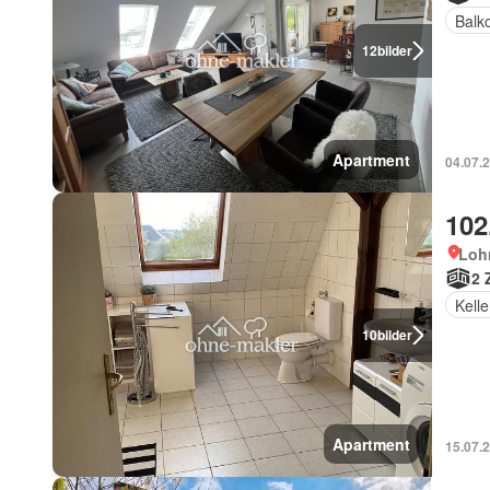
Balk
12
bilder
Apartment
04.07.
102
Loh
2 
Kelle
10
bilder
Apartment
15.07.