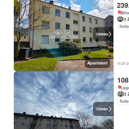
239
Mitt
3 
Kelle
12
bilder
Apartment
15.07.2
108
Lage
2 
Kelle
12
bilder