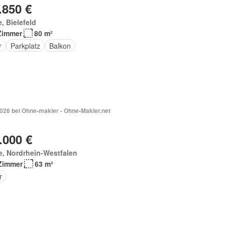
.850 €
e, Bielefeld
Zimmer
80 m²
r
Parkplatz
Balkon
026 bei Ohne-makler - Ohne-Makler.net
.000 €
, Nordrhein-Westfalen
Zimmer
63 m²
r