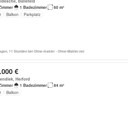
ldesche, Bielefeld
Zimmer
1 Badezimmer
60 m²
r
Balkon
Parkplatz
agen, 11 Stunden bei Ohne-makler - Ohne-Makler.net
.000 €
endiek, Herford
Zimmer
1 Badezimmer
84 m²
r
Balkon