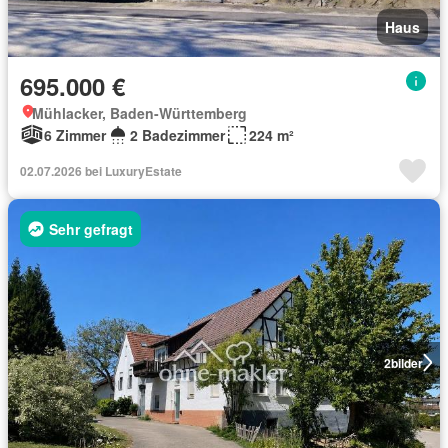
Haus
695.000 €
Mühlacker, Baden-Württemberg
6 Zimmer
2 Badezimmer
224 m²
02.07.2026 bei LuxuryEstate
Sehr gefragt
2
bilder