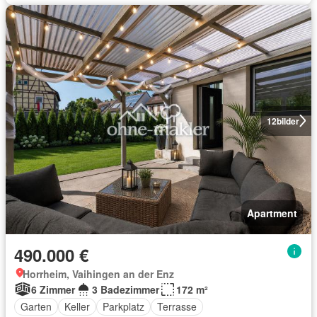
12
bilder
Apartment
490.000 €
Horrheim, Vaihingen an der Enz
6 Zimmer
3 Badezimmer
172 m²
Garten
Keller
Parkplatz
Terrasse