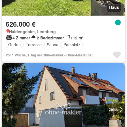
Haus
626.000 €
Haldengebiet, Leonberg
4 Zimmer
2 Badezimmer
112 m²
Garten
Terrasse
Sauna
Parkplatz
Vor 1 Woche, 1 Tag bei Ohne-makler - Ohne-Makler.net
12
bilder