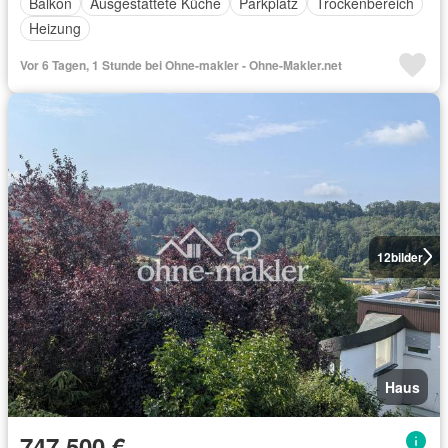
Balkon
Ausgestattete Küche
Parkplatz
Trockenbereich
Heizung
Vor 6 Tagen, 1 Stunde bei Ohne-makler - Ohne-Makler.net
12
bilder
Haus
747.500 €