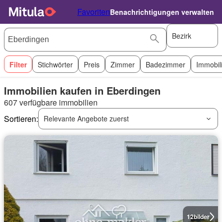
Favoriten
Benachrichtigungen verwalten
Bezirk
Filter
Stichwörter
Preis
Zimmer
Badezimmer
Immobil
Immobilien kaufen in Eberdingen
607 verfügbare immobilien
Sortieren:
Relevante Angebote zuerst
12
bilder