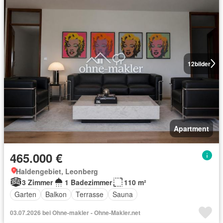
12
bilder
Apartment
465.000 €
Haldengebiet, Leonberg
3 Zimmer
1 Badezimmer
110 m²
Garten
Balkon
Terrasse
Sauna
03.07.2026 bei Ohne-makler - Ohne-Makler.net