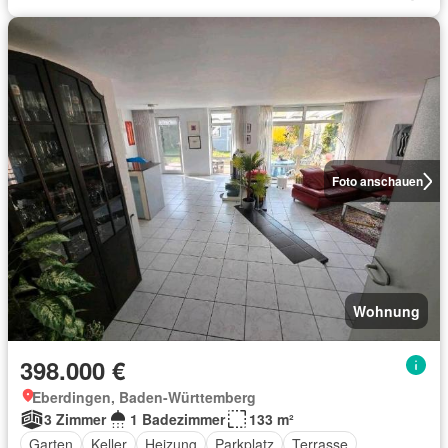
Foto anschauen
Wohnung
398.000 €
Eberdingen, Baden-Württemberg
3 Zimmer
1 Badezimmer
133 m²
Garten
Keller
Heizung
Parkplatz
Terrasse