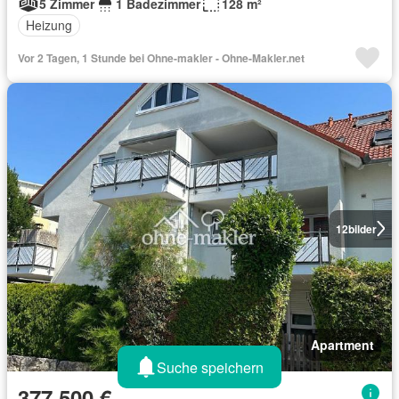
5 Zimmer
1 Badezimmer
128 m²
Heizung
Vor 2 Tagen, 1 Stunde bei Ohne-makler - Ohne-Makler.net
12
bilder
Apartment
Suche speichern
377.500 €