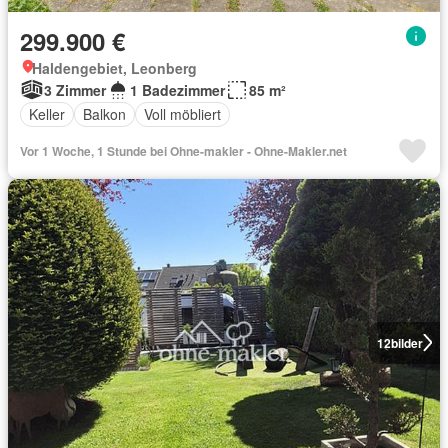
299.900 €
Haldengebiet, Leonberg
3 Zimmer
1 Badezimmer
85 m²
Keller
Balkon
Voll möbliert
Vor 1 Woche, 1 Stunde bei Ohne-makler - Ohne-Makler.net
12
bilder