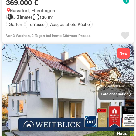
369.000 €
Nussdorf, Eberdingen
5 Zimmer
130 m²
Garten
Terrasse
Ausgestattete Küche
Vor 3 Wochen, 2 Tagen bei Immo Südwest Presse
Neu
Foto anschauen
Haus