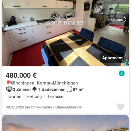
12
bilder
Apartment
480.000 €
Münchingen, Korntal-Münchingen
3 Zimmer
1 Badezimmer
87 m²
Garten
Heizung
Terrasse
08.07.2026 bei Ohne-makler - Ohne-Makler.net