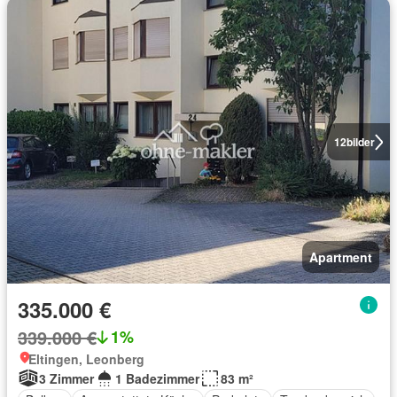
12
bilder
Apartment
335.000 €
339.000 €
1%
Eltingen, Leonberg
3 Zimmer
1 Badezimmer
83 m²