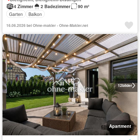
4 Zimmer
2 Badezimmer
90 m²
Garten
Balkon
16.06.2026 bei Ohne-makler - Ohne-Makler.net
12
bilder
Apartment