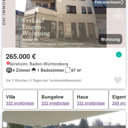
Foto anschauen
Wohnung
265.000 €
Sersheim, Baden-Württemberg
4 Zimmer
1 Badezimmer
87 m²
Vor 2 Wochen, 5 Tagen bei 1a-Immobilienmarkt
Villa
Bungalow
Haus
Eigen
332 ergebnisse
332 ergebnisse
332 ergebnisse
269 erg