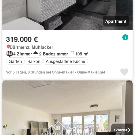
Apartment
319.000 €
Dürrmenz, Mühlacker
4 Zimmer
2 Badezimmer
105 m²
Garten
Balkon
Ausgestattete Küche
Vor 6 Tagen, 8 Stunden bei Ohne-makler - Ohne-Makler.net
12
bilder