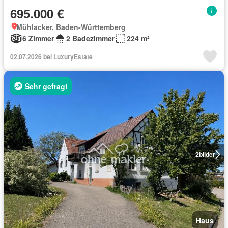
695.000 €
Mühlacker, Baden-Württemberg
6 Zimmer
2 Badezimmer
224 m²
02.07.2026 bei LuxuryEstate
Sehr gefragt
2
bilder
Haus