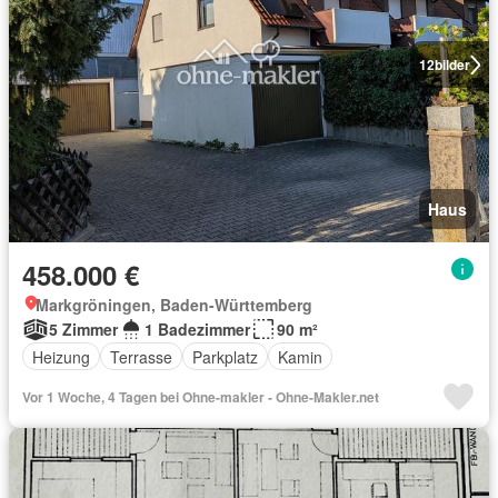
12
bilder
Haus
458.000 €
Markgröningen, Baden-Württemberg
5 Zimmer
1 Badezimmer
90 m²
Heizung
Terrasse
Parkplatz
Kamin
Vor 1 Woche, 4 Tagen bei Ohne-makler - Ohne-Makler.net