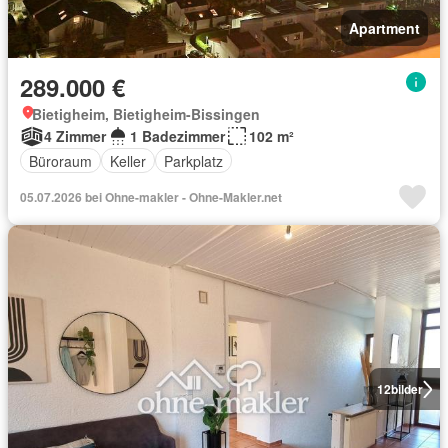
Apartment
289.000 €
Bietigheim, Bietigheim-Bissingen
4 Zimmer
1 Badezimmer
102 m²
Büroraum
Keller
Parkplatz
05.07.2026 bei Ohne-makler - Ohne-Makler.net
12
bilder