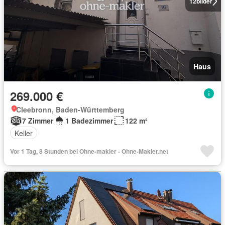
12
bilder
Haus
269.000 €
Cleebronn, Baden-Württemberg
7 Zimmer
1 Badezimmer
122 m²
Keller
Vor 1 Tag, 8 Stunden bei Ohne-makler - Ohne-Makler.net