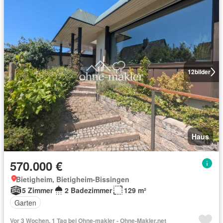
12
bilder
Haus
570.000 €
Bietigheim, Bietigheim-Bissingen
5 Zimmer
2 Badezimmer
129 m²
Garten
Vor 3 Wochen, 1 Tag bei Ohne-makler - Ohne-Makler.net