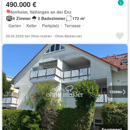
490.000 €
Horrheim, Vaihingen an der Enz
6 Zimmer
3 Badezimmer
172 m²
Garten
Keller
Parkplatz
Terrasse
08.06.2026 bei Ohne-makler - Ohne-Makler.net
12
bilder
Apartment