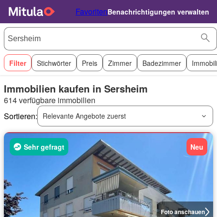
Favoriten
Benachrichtigungen verwalten
Filter
Stichwörter
Preis
Zimmer
Badezimmer
Immobil
Immobilien kaufen in Sersheim
614 verfügbare immobilien
Sortieren:
Relevante Angebote zuerst
Sehr gefragt
Neu
Foto anschauen