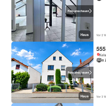
Foto anschauen
Haus
Vor 2 
555
Kel
8 
Foto anschauen
Haus
Vor 3 