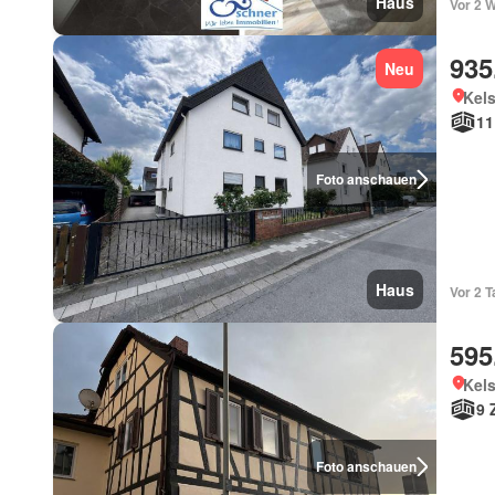
Haus
Vor 2 
935
Neu
Kel
11
Foto anschauen
Haus
Vor 2 
595
Kel
9 
Foto anschauen