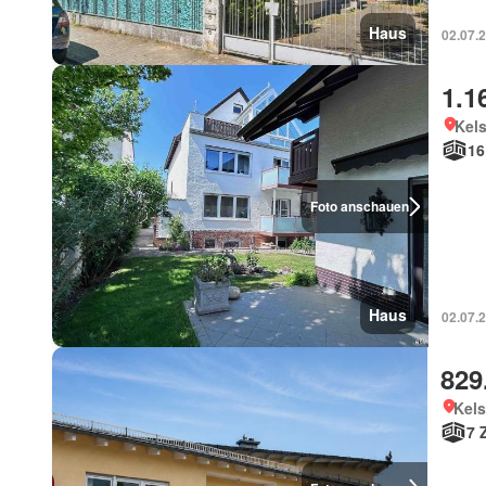
Haus
02.07.
1.1
Kel
16
Foto anschauen
Haus
02.07.
829
Kels
7 