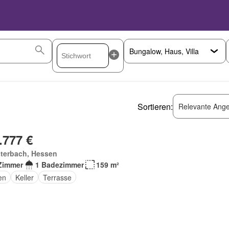
Sortieren:
Relevante Ange
.777 €
sterbach, Hessen
Zimmer
1 Badezimmer
159 m²
en
Keller
Terrasse