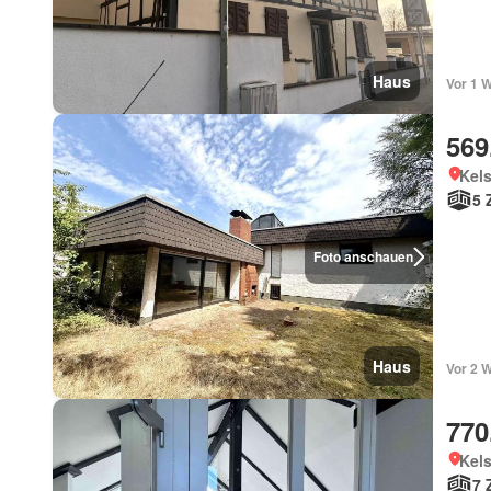
Haus
Vor 1 
569
Kel
5 
Foto anschauen
Haus
Vor 2 
770
Kel
7 