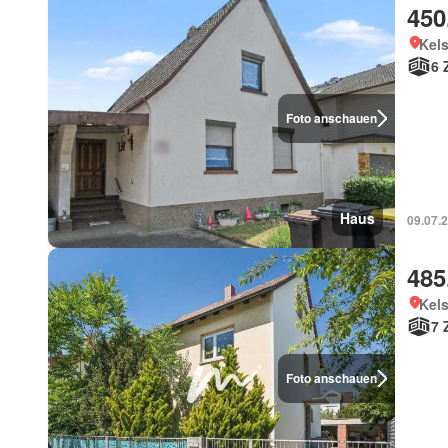
450
Kel
6 
Foto anschauen
Haus
09.07.
485
Kel
7 
Foto anschauen