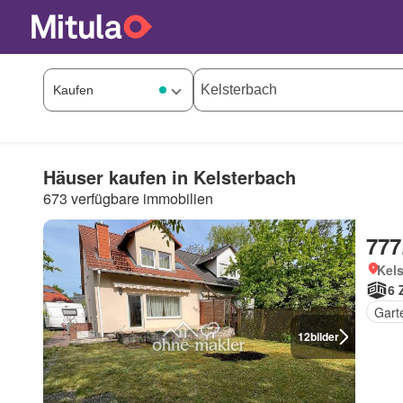
Häuser kaufen in Kelsterbach
673 verfügbare immobilien
777
Kel
6 
Gart
12
bilder