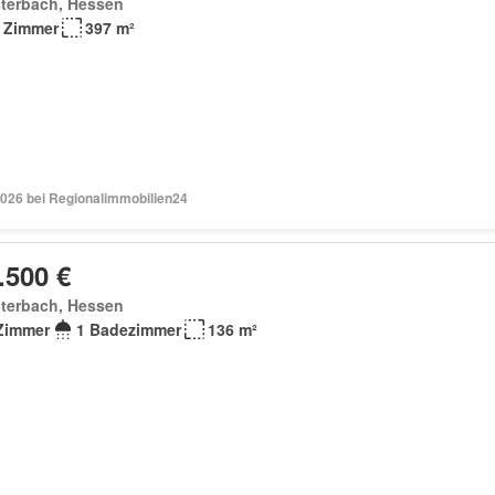
sterbach, Hessen
 Zimmer
397 m²
2026 bei Regionalimmobilien24
.500 €
sterbach, Hessen
Zimmer
1 Badezimmer
136 m²