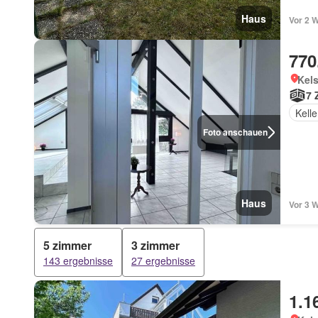
Haus
Vor 2 
770
Kel
7 
Kelle
Foto anschauen
Haus
Vor 3 
5 zimmer
3 zimmer
143 ergebnisse
27 ergebnisse
1.1