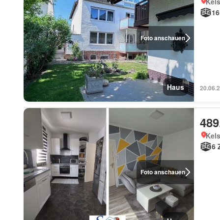
Kel
16
Foto anschauen
Haus
20.06.
489
Kel
6 
Foto anschauen