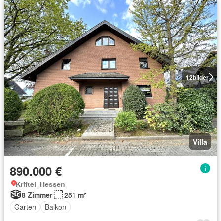
12
bilder
Villa
890.000 €
Kriftel, Hessen
8 Zimmer
251 m²
Garten
Balkon