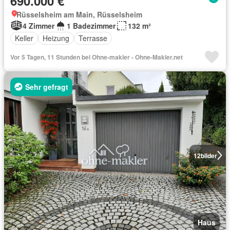
690.000 €
Rüsselsheim am Main, Rüsselsheim
4 Zimmer
1 Badezimmer
132 m²
Keller
Heizung
Terrasse
Vor 5 Tagen, 11 Stunden bei Ohne-makler - Ohne-Makler.net
Sehr gefragt
12
bilder
Haus