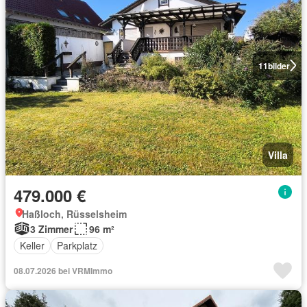
11
bilder
Villa
479.000 €
Haßloch, Rüsselsheim
3 Zimmer
96 m²
Keller
Parkplatz
08.07.2026 bei VRMImmo