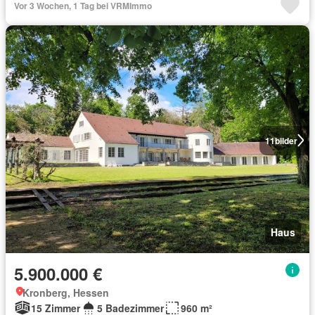
Vor 3 Wochen, 1 Tag bei VRMImmo
11
bilder
Haus
5.900.000 €
Kronberg, Hessen
15 Zimmer
5 Badezimmer
960 m²