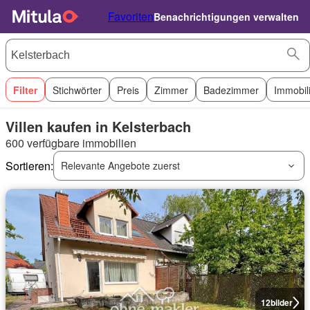
Favoriten
Benachrichtigungen verwalten
Filter
Stichwörter
Preis
Zimmer
Badezimmer
Immobil
Villen kaufen in Kelsterbach
600 verfügbare immobilien
Sortieren:
Relevante Angebote zuerst
12
bilder