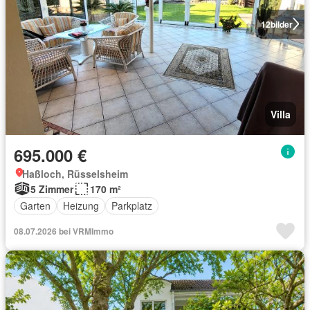
12
bilder
Villa
695.000 €
Haßloch, Rüsselsheim
5 Zimmer
170 m²
Garten
Heizung
Parkplatz
08.07.2026 bei VRMImmo