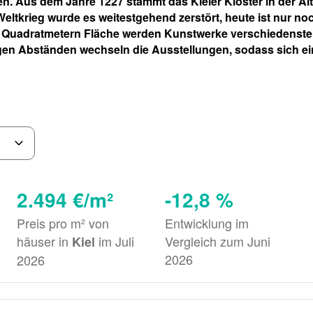
en. Aus dem Jahre 1227 stammt das Kieler Kloster in der Al
eltkrieg wurde es weitestgehend zerstört, heute ist nur noc
00 Quadratmetern Fläche werden Kunstwerke verschiedenster 
igen Abständen wechseln die Ausstellungen, sodass sich 
2.494 €/m²
-12,8 %
Preis pro m² von
Entwicklung im
häuser in
im Juli
Vergleich zum Juni
Kiel
2026
2026