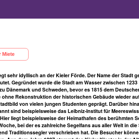
 Miete
egt sehr idyllisch an der Kieler Förde. Der Name der Stadt g
utet. Gegründet wurde die Stadt am Wasser zwischen 1233 u
zu Dänemark und Schweden, bevor es 1815 dem Deutschen Bu
 ohne Rekonstruktion der historischen Gebäude wieder aufge
adtbild von vielen jungen Studenten geprägt. Darüber hinau
 sind beispielsweise das Leibniz-Institut für Meereswissen
t. Hier liegt beispielsweise der Heimathafen des berühmten
 Woche, bei der es zahlreiche Segelfans aus aller Welt in d
nd Traditionssegler verschrieben hat. Die Besucher können