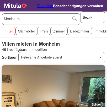
Favoriten
Benachrichtigungen verwalten
Bezirk
Filter
Stichwörter
Preis
Zimmer
Badezimmer
Immobil
Villen mieten in Monheim
491 verfügbare immobilien
Sortieren:
Relevante Angebote zuerst
12
bilder