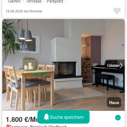
Garten
Terrasse
Parkplatz
18.06.2026 bei Rentola
12
bilder
Haus
Suche speichern
1.800 €/Monat
Torringen, Bergisch Gladbach