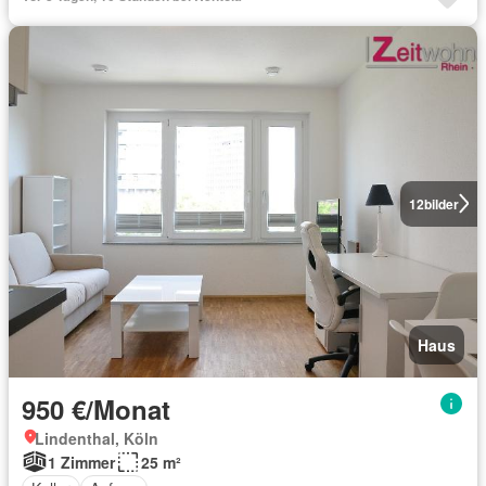
12
bilder
Haus
950 €/Monat
Lindenthal, Köln
1 Zimmer
25 m²