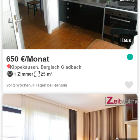
Haus
650 €/Monat
Kippekausen, Bergisch Gladbach
1 Zimmer
25 m²
Vor 2 Wochen, 4 Tagen bei Rentola