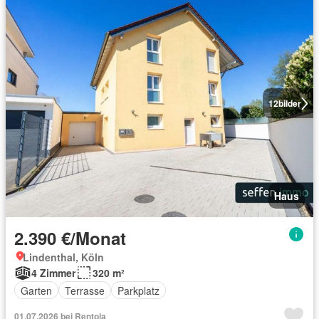
12
bilder
Haus
2.390 €/Monat
Lindenthal, Köln
4 Zimmer
320 m²
Garten
Terrasse
Parkplatz
01.07.2026 bei Rentola