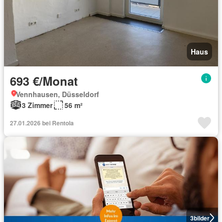
Haus
693 €/Monat
Vennhausen, Düsseldorf
3 Zimmer
56 m²
27.01.2026 bei Rentola
3
bilder