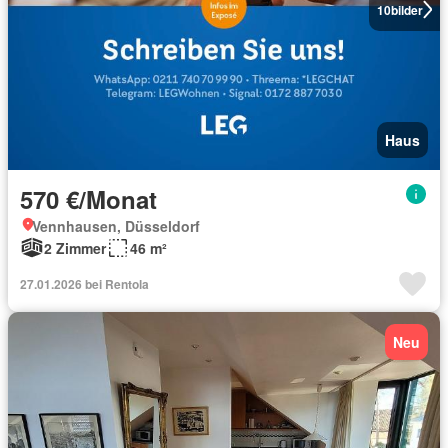
10
bilder
Haus
570 €/Monat
Vennhausen, Düsseldorf
2 Zimmer
46 m²
27.01.2026 bei Rentola
Neu