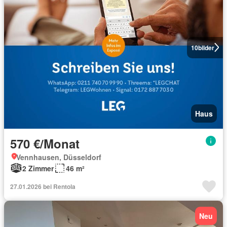
10
bilder
Haus
570 €/Monat
Vennhausen, Düsseldorf
2 Zimmer
46 m²
27.01.2026 bei Rentola
Neu