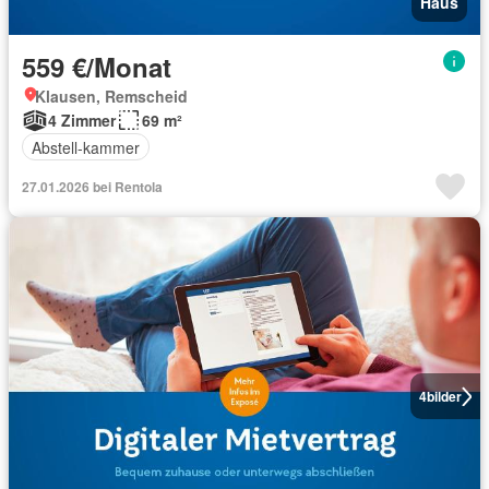
Haus
559 €/Monat
Klausen, Remscheid
4 Zimmer
69 m²
Abstell-kammer
27.01.2026 bei Rentola
4
bilder