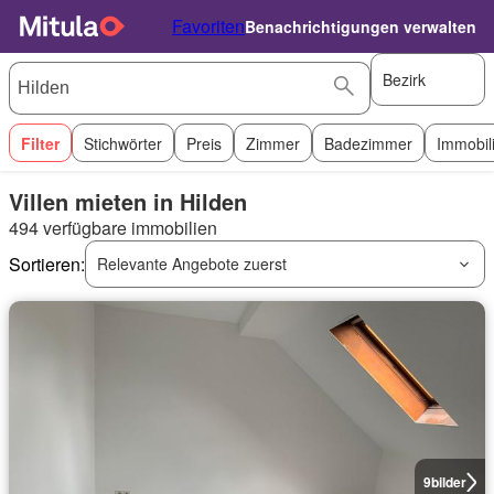
Favoriten
Benachrichtigungen verwalten
Bezirk
Filter
Stichwörter
Preis
Zimmer
Badezimmer
Immobil
Villen mieten in Hilden
494 verfügbare immobilien
Sortieren:
Relevante Angebote zuerst
9
bilder