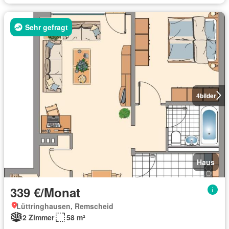
Sehr gefragt
4
bilder
Haus
339 €/Monat
Lüttringhausen, Remscheid
2 Zimmer
58 m²