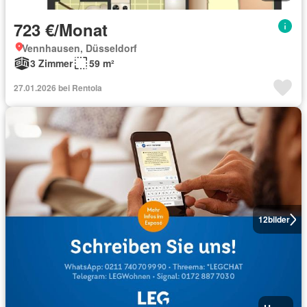
723 €/Monat
Vennhausen, Düsseldorf
3 Zimmer
59 m²
27.01.2026 bei Rentola
12
bilder