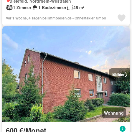
Bielefeld, Nordrhein-Westfalen
1 Zimmer
1 Badezimmer
45 m²
Vor 1 Woche, 4 Tagen bei Immobilien.de - OhneMakler GmbH
10
bilder
Wohnung
600 €/Monat