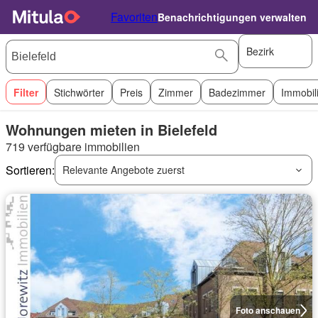
Favoriten
Benachrichtigungen verwalten
Bezirk
Filter
Stichwörter
Preis
Zimmer
Badezimmer
Immobil
Wohnungen mieten in Bielefeld
719 verfügbare immobilien
Sortieren:
Relevante Angebote zuerst
Foto anschauen