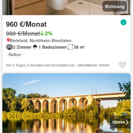
Wohnung
960 €/Monat
980 €/Monat
2%
Bielefeld, Nordrhein-Westfalen
2 Zimmer
1 Badezimmer
58 m²
Balkon
Vor 3 Tagen, 6 Stunden bei Immobilien.de - OhneMakler GmbH
12
bilder