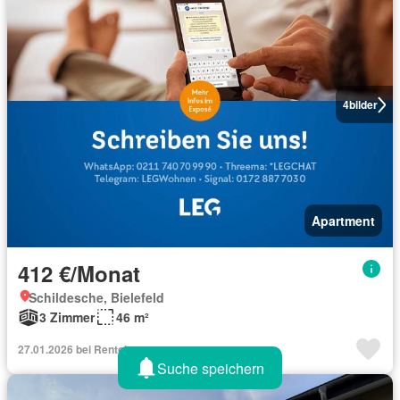
4
bilder
Apartment
412 €/Monat
Schildesche, Bielefeld
3 Zimmer
46 m²
27.01.2026 bei Rentola
Suche speichern