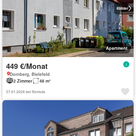
6
bilder
Apartment
449 €/Monat
Dornberg, Bielefeld
2 Zimmer
48 m²
27.01.2026 bei Rentola