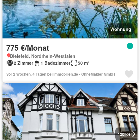
Wohnung
775 €/Monat
Bielefeld, Nordrhein-Westfalen
2 Zimmer
1 Badezimmer
50 m²
Vor 2 Wochen, 4 Tagen bei Immobilien.de - OhneMakler GmbH
12
bilder