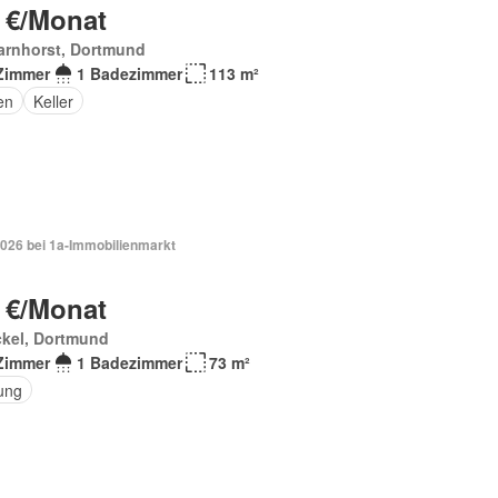
 €/Monat
arnhorst, Dortmund
Zimmer
1 Badezimmer
113 m²
en
Keller
2026 bei 1a-Immobilienmarkt
 €/Monat
ckel, Dortmund
Zimmer
1 Badezimmer
73 m²
ung