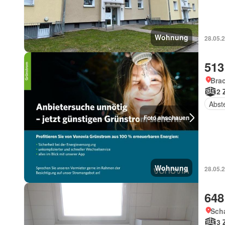
Wohnung
28.05.
513
Bra
2 
Abst
Foto anschauen
Wohnung
28.05.
648
Sch
3 