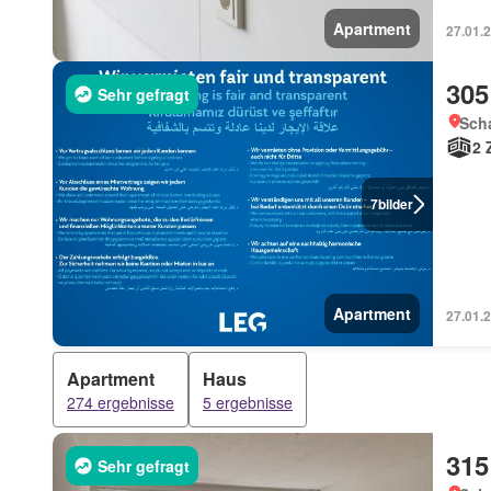
Apartment
27.01.2
305
Sehr gefragt
Sch
2 
7
bilder
Apartment
27.01.2
Apartment
Haus
274 ergebnisse
5 ergebnisse
315
Sehr gefragt