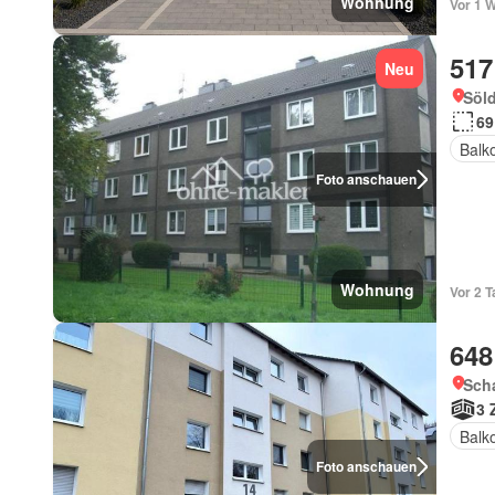
Wohnung
Vor 1 
517
Neu
Söl
69
Balk
Foto anschauen
Wohnung
Vor 2 
648
Sch
3 
Balk
Foto anschauen