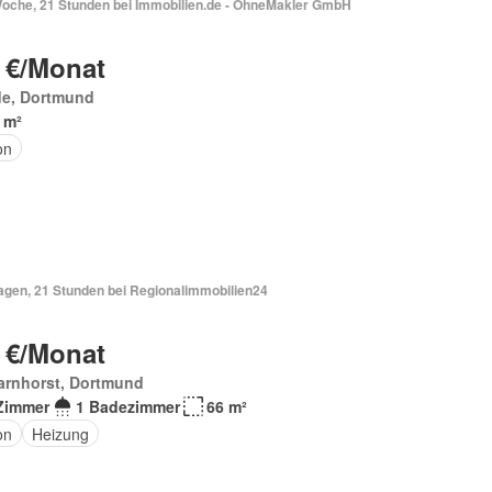
Woche, 21 Stunden bei Immobilien.de - OhneMakler GmbH
 €/Monat
de, Dortmund
 m²
on
Tagen, 21 Stunden bei Regionalimmobilien24
 €/Monat
arnhorst, Dortmund
Zimmer
1 Badezimmer
66 m²
on
Heizung