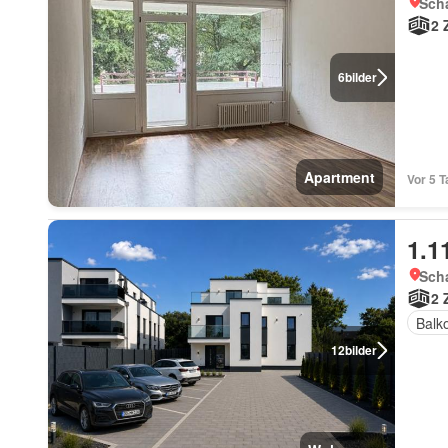
Sch
2 
6
bilder
Apartment
Vor 5 
1.1
Sch
2 
Balk
12
bilder