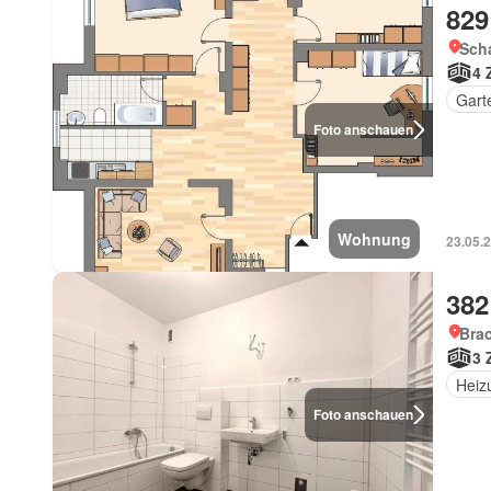
829
Sch
4 
Gart
Foto anschauen
Wohnung
23.05.
382
Bra
3 
Heiz
Foto anschauen