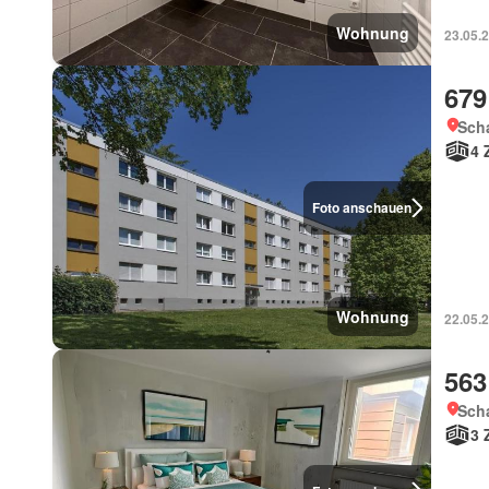
Wohnung
23.05.
679
Sch
4 
Foto anschauen
Wohnung
22.05.
563
Sch
3 