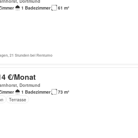
arnhorst, Dortmund
Zimmer
1 Badezimmer
61 m²
Tagen, 21 Stunden bei Rentumo
14 €/Monat
arnhorst, Dortmund
Zimmer
1 Badezimmer
73 m²
on
Terrasse