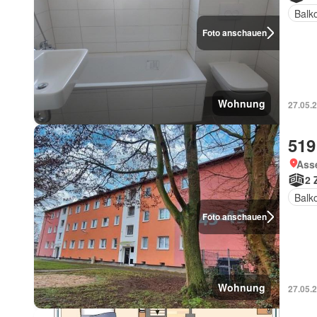
Balk
Foto anschauen
Wohnung
27.05.
519
Ass
2 
Balk
Foto anschauen
Wohnung
27.05.