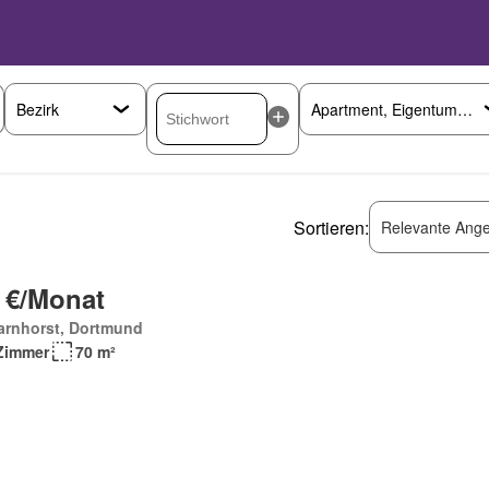
Sortieren:
Relevante Ange
 €/Monat
arnhorst, Dortmund
Zimmer
70 m²