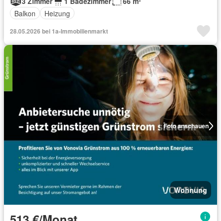
3 Zimmer
1 Badezimmer
66 m²
Balkon
Heizung
28.05.2026 bei 1a-Immobilienmarkt
Foto anschauen
Wohnung
513 €/Monat