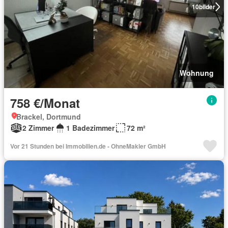
10
bilder
Wohnung
758 €/Monat
Brackel, Dortmund
2 Zimmer
1 Badezimmer
72 m²
Vor 21 Stunden bei Immobilien.de - OhneMakler GmbH