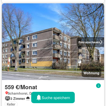
Foto anschauen
Wohnung
559 €/Monat
Scharnhorst, Dortmund
Suche speichern
3 Zimmer
1 Badezimmer
72 m²
Keller