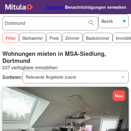
Favoriten
Benachrichtigungen verwalten
Bezirk
Filter
Stichwörter
Preis
Zimmer
Badezimmer
Immobil
Wohnungen mieten in MSA-Siedlung,
Dortmund
237 verfügbare immobilien
Sortieren:
Relevante Angebote zuerst
Neu