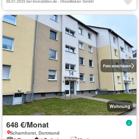
08.01.2025 bei Immobilien.de - OhneMakler GmbH
Foto anschauen
Wohnung
648 €/Monat
Scharnhorst, Dortmund