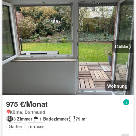
12
bilder
Wohnung
975 €/Monat
Körne, Dortmund
3 Zimmer
1 Badezimmer
79 m²
Garten
Terrasse