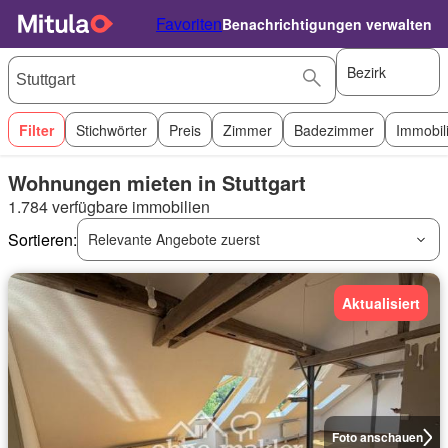
Favoriten
Benachrichtigungen verwalten
Bezirk
Filter
Stichwörter
Preis
Zimmer
Badezimmer
Immobil
Wohnungen mieten in Stuttgart
1.784 verfügbare immobilien
Sortieren:
Relevante Angebote zuerst
Aktualisiert
Foto anschauen