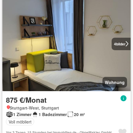
4
bilder
Wohnung
875 €/Monat
Stuttgart-West, Stuttgart
1 Zimmer
1 Badezimmer
20 m²
Voll möbliert
Vor 3 Tagen, 15 Stunden bei Immobilien.de - OhneMakler GmbH