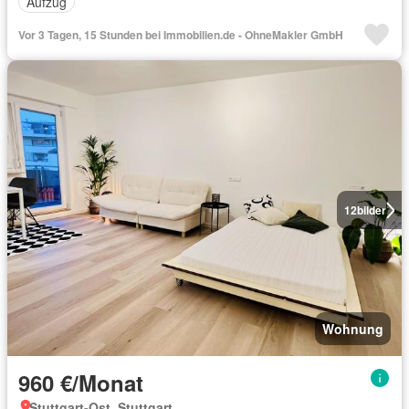
Aufzug
Vor 3 Tagen, 15 Stunden bei Immobilien.de - OhneMakler GmbH
12
bilder
Wohnung
960 €/Monat
Stuttgart-Ost, Stuttgart