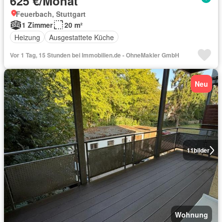
625 €/Monat
Feuerbach, Stuttgart
1 Zimmer
20 m²
Heizung
Ausgestattete Küche
Vor 1 Tag, 15 Stunden bei Immobilien.de - OhneMakler GmbH
Neu
11
bilder
Wohnung