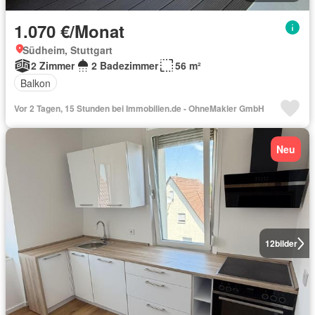
1.070 €/Monat
Südheim, Stuttgart
2 Zimmer
2 Badezimmer
56 m²
Balkon
Vor 2 Tagen, 15 Stunden bei Immobilien.de - OhneMakler GmbH
Neu
12
bilder