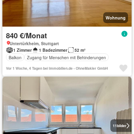
Wohnung
840 €/Monat
Untertürkheim, Stuttgart
1 Zimmer
1 Badezimmer
52 m²
Balkon
Zugang für Menschen mit Behinderungen
Vor 1 Woche, 4 Tagen bei Immobilien.de - OhneMakler GmbH
11
bilder