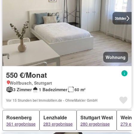
3
bilder
Wohnung
550 €/Monat
Wolfbusch, Stuttgart
3 Zimmer
1 Badezimmer
60 m²
Vor 15 Stunden bei Immobilien.de - OhneMakler GmbH
Rosenberg
Lenzhalde
Stuttgart West
Weins
361 ergebnisse
283 ergebnisse
280 ergebnisse
279 er